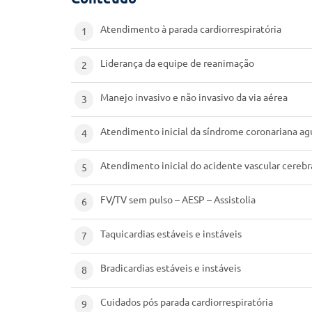
Atendimento à parada cardiorrespiratória
1
Liderança da equipe de reanimação
2
Manejo invasivo e não invasivo da via aérea
3
Atendimento inicial da síndrome coronariana a
4
Atendimento inicial do acidente vascular cerebr
5
FV/TV sem pulso – AESP – Assistolia
6
Taquicardias estáveis e instáveis
7
Bradicardias estáveis e instáveis
8
Cuidados pós parada cardiorrespiratória
9