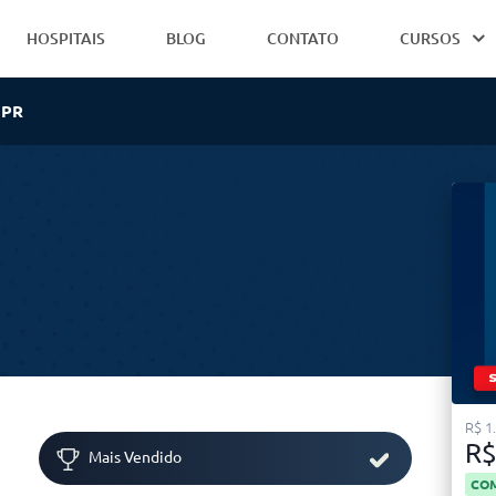
HOSPITAIS
BLOG
CONTATO
CURSOS
 PR
R$ 1
R$
Mais Vendido
COM