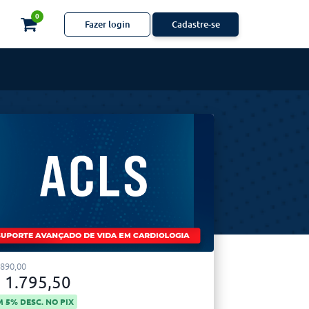
0
Fazer login
Cadastre-se
.890,00
 1.795,50
 5% DESC. NO PIX